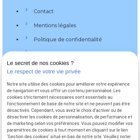
Contact
Mentions légales
Politique de confidentialité
Plan du site
Le secret de nos cookies ?
Gestion des cookies
Le respect de votre vie privée
Me contacter
Notre site utilise des cookies pour améliorer votre expérience
de navigation et vous offrir un contenu personnalisé. Les
call
03 66 88 25 48
cookies strictement nécessaires sont essentiels au
fonctionnement de base de notre site et ne peuvent pas être
mail
sorriaux.avocat@gmail.com
désactivés. Cependant, vous avez le choix d'activer ou de
désactiver les cookies de personnalisation, de performance et
2 rue de la Sous-Préfecture
pin_drop
de marketing selon vos préférences. Vous pouvez modifier vos
60200 COMPIEGNE
paramètres de cookies à tout moment en cliquant sur le lien
'Gestion des cookies' situé en bas de notre site. Veuillez noter