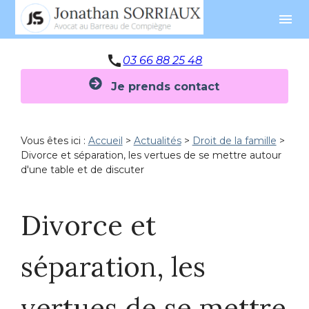
Panneau de gestion des cookies
menu
call
03 66 88 25 48
Je prends contact
Vous êtes ici :
Accueil
>
Actualités
>
Droit de la famille
>
Divorce et séparation, les vertues de se mettre autour
d'une table et de discuter
Divorce et
séparation, les
vertues de se mettre