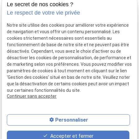
Le secret de nos cookies ?
Gestion des cookies
Le respect de votre vie privée
Me contacter
Notre site utilise des cookies pour améliorer votre expérience
de navigation et vous offrir un contenu personnalisé. Les
call
03 66 88 25 48
cookies strictement nécessaires sont essentiels au
fonctionnement de base de notre site et ne peuvent pas être
mail
sorriaux.avocat@gmail.com
désactivés. Cependant, vous avez le choix d'activer ou de
désactiver les cookies de personnalisation, de performance et
2 rue de la Sous-Préfecture
pin_drop
de marketing selon vos préférences. Vous pouvez modifier vos
60200 COMPIEGNE
paramètres de cookies à tout moment en cliquant sur le lien
'Gestion des cookies' situé en bas de notre site. Veuillez noter
que la désactivation de certains cookies peut avoir un impact
sur certaines fonctionnalités du site.
Continuer sans accepter
Numéro de SIRET :
83105105700014
Personnaliser
place
contact_page
phone
Accepter et fermer