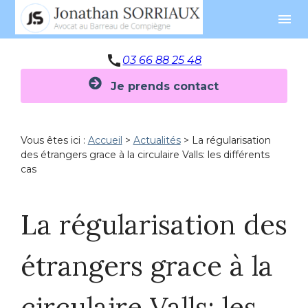
Panneau de gestion des cookies
menu
call
03 66 88 25 48
Je prends contact
Vous êtes ici :
Accueil
>
Actualités
> La régularisation
des étrangers grace à la circulaire Valls: les différents
cas
La régularisation des
étrangers grace à la
circulaire Valls: les