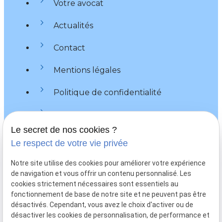
Votre avocat
Actualités
Contact
Mentions légales
Politique de confidentialité
Plan du site
Le secret de nos cookies ?
Gestion des cookies
Le respect de votre vie privée
Me contacter
Notre site utilise des cookies pour améliorer votre expérience
de navigation et vous offrir un contenu personnalisé. Les
call
03 66 88 25 48
cookies strictement nécessaires sont essentiels au
fonctionnement de base de notre site et ne peuvent pas être
mail
sorriaux.avocat@gmail.com
désactivés. Cependant, vous avez le choix d'activer ou de
désactiver les cookies de personnalisation, de performance et
2 rue de la Sous-Préfecture