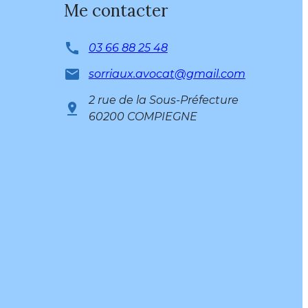
Me contacter
call
03 66 88 25 48
mail
sorriaux.avocat@gmail.com
2 rue de la Sous-Préfecture
pin_drop
60200 COMPIEGNE