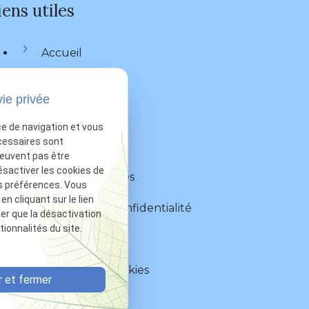
iens utiles
Accueil
Votre avocat
vie privée
Actualités
ce de navigation et vous
cessaires sont
Contact
peuvent pas être
ésactiver les cookies de
Mentions légales
s préférences. Vous
 cliquant sur le lien
Politique de confidentialité
ter que la désactivation
ionnalités du site.
Plan du site
Gestion des cookies
 et fermer