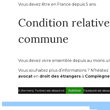
Vous devez être en France depuis 5 ans.
Condition relative
commune
Vous devez vivre ensemble depuis au moins un
Vous souhaitez plus d’informations ? N’hésite
avocat
en
droit des étrangers
à
Compiègne
X (formerly Twitter) est désactivé.
Autoriser
Facebook est désac