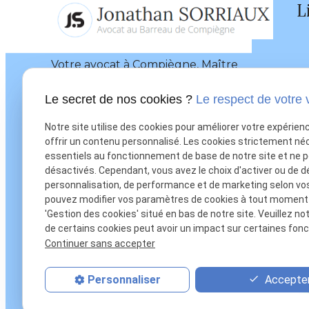
L
Votre avocat à Compiègne, Maître
Jonathan SORRIAUX a fait de
Le secret de nos cookies ?
Le respect de votre 
grandes études qui se sont
concrétisées par des diplômes de
Notre site utilise des cookies pour améliorer votre expérien
haut niveau.
offrir un contenu personnalisé. Les cookies strictement né
essentiels au fonctionnement de base de notre site et ne 
désactivés. Cependant, vous avez le choix d'activer ou de d
personnalisation, de performance et de marketing selon vo
pouvez modifier vos paramètres de cookies à tout moment en
'Gestion des cookies' situé en bas de notre site. Veuillez no
de certains cookies peut avoir un impact sur certaines fonct
Continuer sans accepter
Accepter
Personnaliser