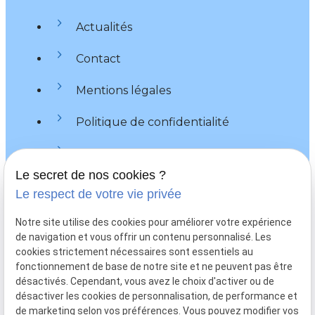
Actualités
Contact
Mentions légales
Politique de confidentialité
Plan du site
Le secret de nos cookies ?
Gestion des cookies
Le respect de votre vie privée
Me contacter
Notre site utilise des cookies pour améliorer votre expérience
de navigation et vous offrir un contenu personnalisé. Les
call
03 66 88 25 48
cookies strictement nécessaires sont essentiels au
fonctionnement de base de notre site et ne peuvent pas être
mail
sorriaux.avocat@gmail.com
désactivés. Cependant, vous avez le choix d'activer ou de
désactiver les cookies de personnalisation, de performance et
2 rue de la Sous-Préfecture
pin_drop
de marketing selon vos préférences. Vous pouvez modifier vos